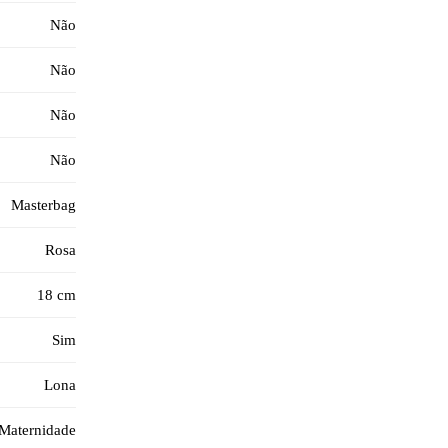
Não
Não
Não
Não
Masterbag
Rosa
18 cm
Sim
Lona
Maternidade