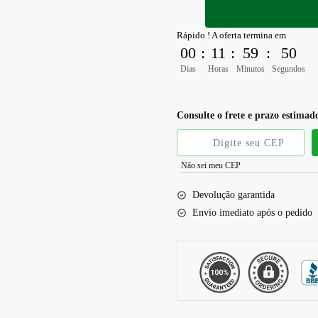
Rápido ! A oferta termina em
00
:
11
:
59
:
49
Dias
Horas
Minutos
Segundos
Consulte o frete e prazo estimad
Não sei meu CEP
Devolução garantida
Envio imediato após o pedido