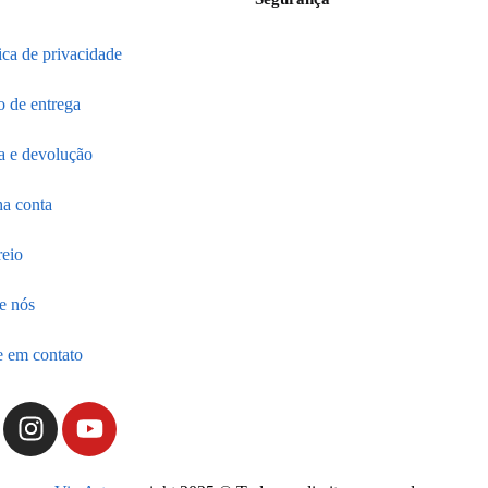
tica de privacidade
o de entrega
a e devolução
a conta
reio
e nós
e em contato