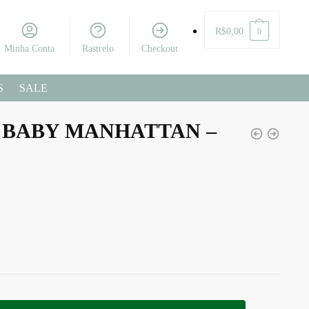
R$
0,00
0
Minha Conta
Rastreio
Checkout
S
SALE
 BABY MANHATTAN –