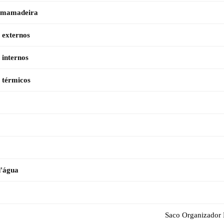
 mamadeira
 externos
 internos
 térmicos
d'água
Saco Organizador 