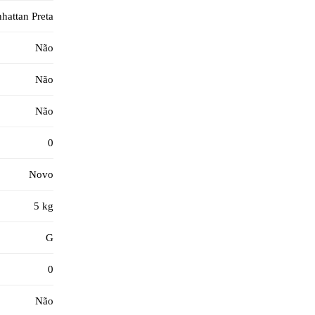
hattan Preta
Não
Não
Não
0
Novo
5 kg
G
0
Não