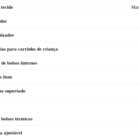
 tecido
Man
ador
nizador
eias para carrinho de criança
de bolsos internos
o item
o suportado
 bolsos térmicos
a ajustável