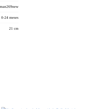
man269new
0-24 meses
21 cm