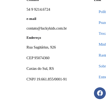
54 9 9214.6724
Polí
e-mail
Praz
contato@luckykids.com.br
Troc
Endereço
Minh
Rua Sagitárius, 926
Rast
CEP 95074360
Sobr
Caxias do Sul, RS
Entr
CNPJ 19.661.855/0001-91