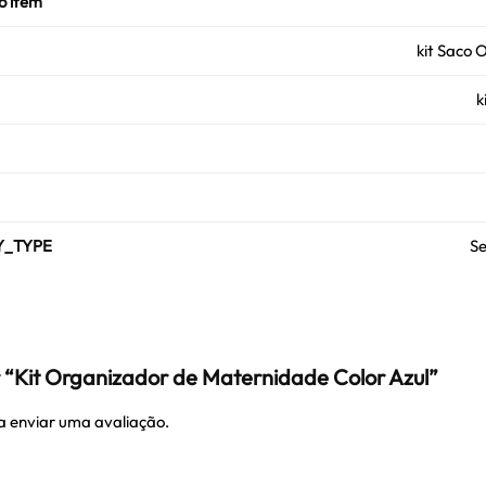
o item
kit Saco 
k
Y_TYPE
S
ar “Kit Organizador de Maternidade Color Azul”
 enviar uma avaliação.