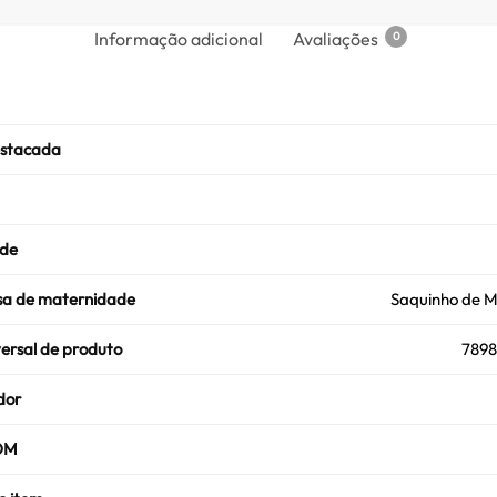
Informação adicional
Avaliações
0
estacada
ade
lsa de maternidade
Saquinho de 
ersal de produto
789
dor
OM