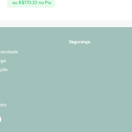
ou
R$
170,10
no Pix
Segurança
ivacidade
ega
ução
ato