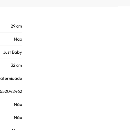
29 cm
Não
Just Baby
32 cm
Maternidade
8552042462
Não
Não