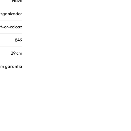
Novo
Organizador
it-or-coloaz
849
29 cm
em garantia