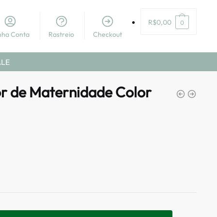
R$
0,00
0
nha Conta
Rastreio
Checkout
ALE
or de Maternidade Color