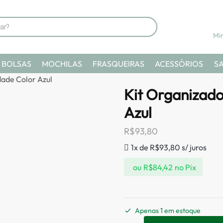
Mi
BOLSAS
MOCHILAS
FRASQUEIRAS
ACESSÓRIOS
S
ade Color Azul
Kit Organizad
Azul
R$
93,80
1x de
R$
93,80
s/ juros
ou
R$
84,42
no Pix
Apenas 1 em estoque