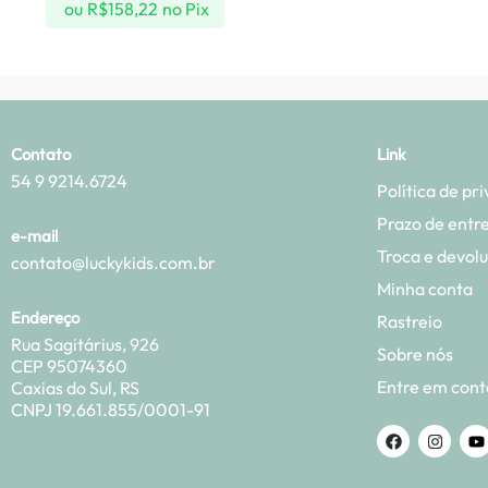
ou
R$
158,22
no Pix
Contato
Link
54 9 9214.6724
Política de pr
Prazo de entr
e-mail
Troca e devol
contato@luckykids.com.br
Minha conta
Endereço
Rastreio
Rua Sagitárius, 926
Sobre nós
CEP 95074360
Entre em cont
Caxias do Sul, RS
CNPJ 19.661.855/0001-91