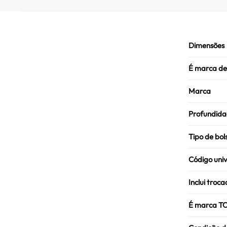
Dimensões
É marca d
Marca
Profundid
Tipo de bo
Código univ
Inclui troca
É marca T