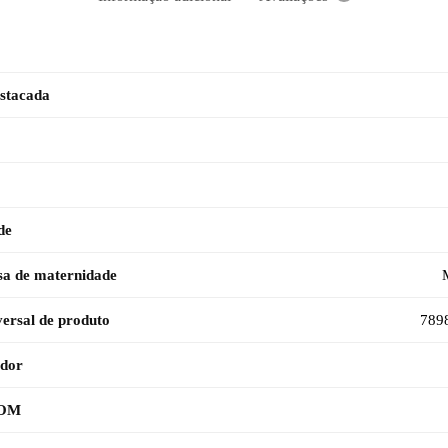
stacada
de
sa de maternidade
ersal de produto
789
ador
TOM