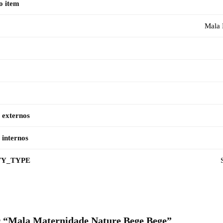
o item
Mala 
 externos
 internos
Y_TYPE
ar “Mala Maternidade Nature Bege Bege”