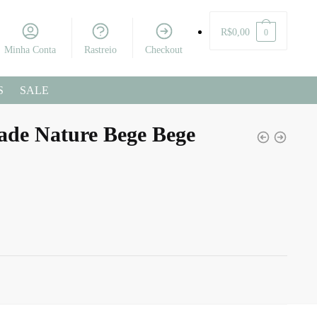
R$
0,00
0
Minha Conta
Rastreio
Checkout
S
SALE
ade Nature Bege Bege