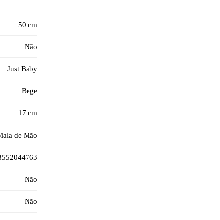
50 cm
Não
Just Baby
Bege
17 cm
Mala de Mão
8552044763
Não
Não