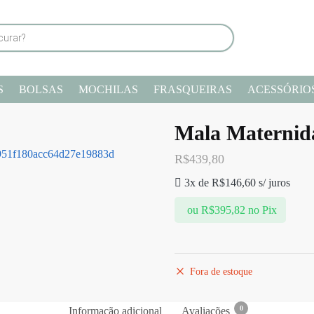
S
BOLSAS
MOCHILAS
FRASQUEIRAS
ACESSÓRIO
Mala Maternid
R$
439,80
3x de
R$
146,60
s/ juros
ou
R$
395,82
no Pix
Fora de estoque
0
Informação adicional
Avaliações