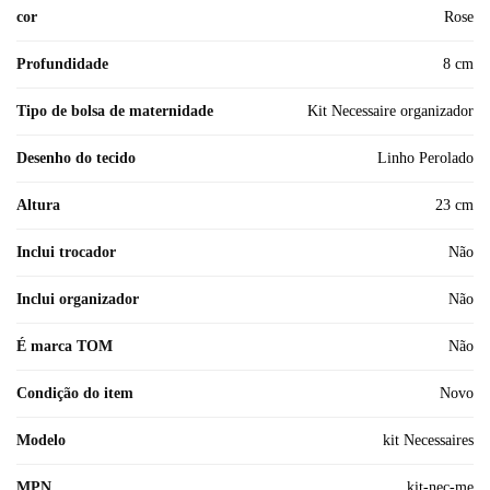
cor
Rose
Profundidade
8 cm
Tipo de bolsa de maternidade
Kit Necessaire organizador
Desenho do tecido
Linho Perolado
Altura
23 cm
Inclui trocador
Não
Inclui organizador
Não
É marca TOM
Não
Condição do item
Novo
Modelo
kit Necessaires
MPN
kit-nec-me