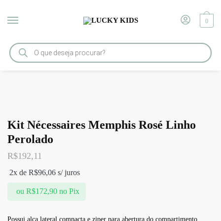
0
Início
/
ACESSÓRIOS
/
Kit Nécessaires Memphis Rosé Linho Perolado
Kit Nécessaires Memphis Rosé Linho
Perolado
R$
192,11
2x de
R$
96,06
s/ juros
ou
R$
172,90
no Pix
Possui alça lateral compacta e ziper para abertura do compartimento.