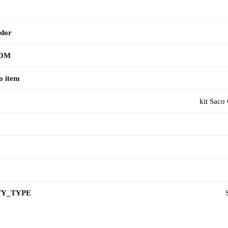
ador
TOM
o item
kit Saco
Y_TYPE