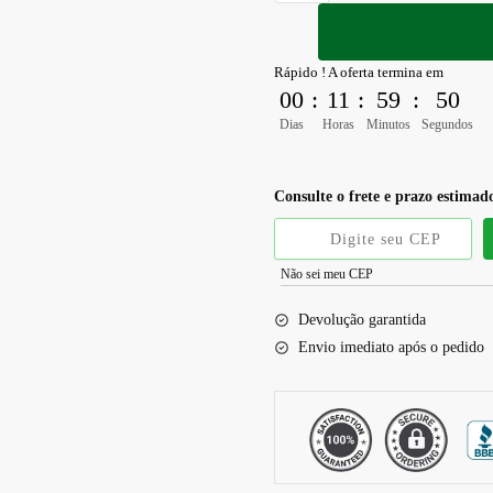
Rápido ! A oferta termina em
00
:
11
:
59
:
49
Dias
Horas
Minutos
Segundos
Consulte o frete e prazo estimad
Não sei meu CEP
Devolução garantida
Envio imediato após o pedido