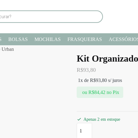
S
BOLSAS
MOCHILAS
FRASQUEIRAS
ACESSÓRIO
e Urban
Kit Organizad
R$
93,80
1x de
R$
93,80
s/ juros
ou
R$
84,42
no Pix
Apenas 2 em estoque