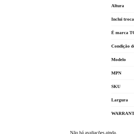
Altura
Inclui troc
É marca 
Condição d
Modelo
MPN
SKU
Largura
WARRANT
Não há avaliações ainda.