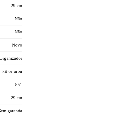
29 cm
Não
Não
Novo
 Organizador
kit-or-urbu
851
29 cm
Sem garantia