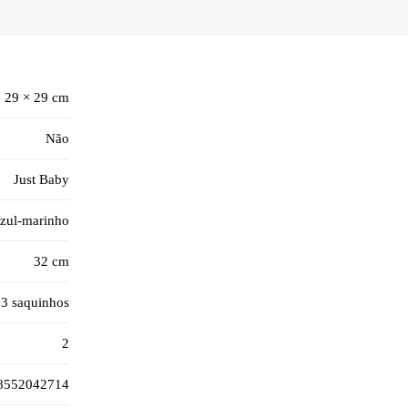
29 × 29 cm
Não
Just Baby
zul-marinho
32 cm
 3 saquinhos
2
8552042714