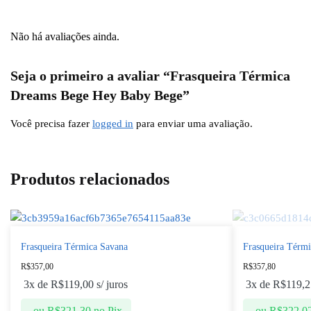
Não há avaliações ainda.
Seja o primeiro a avaliar “Frasqueira Térmica
Dreams Bege Hey Baby Bege”
Você precisa fazer
logged in
para enviar uma avaliação.
Produtos relacionados
Frasqueira Térmica Savana
Frasqueira Térmi
R$
357,00
R$
357,80
3x de
R$
119,00
s/ juros
3x de
R$
119,2
ou
R$
321,30
no Pix
ou
R$
322,0