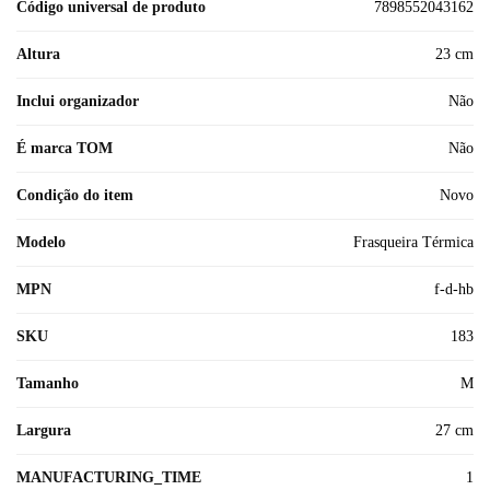
Código universal de produto
7898552043162
Altura
23 cm
Inclui organizador
Não
É marca TOM
Não
Condição do item
Novo
Modelo
Frasqueira Térmica
MPN
f-d-hb
SKU
183
Tamanho
M
Largura
27 cm
MANUFACTURING_TIME
1