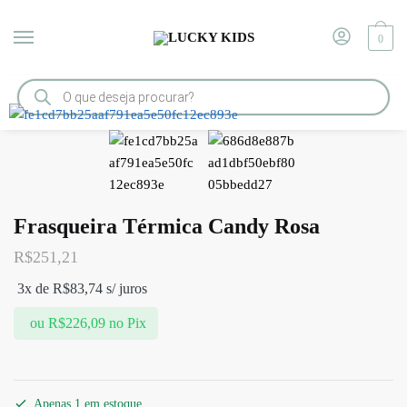
0
Início
/
FRASQUEIRAS
/
Frasqueira Térmica Candy Rosa
Frasqueira Térmica Candy Rosa
R$
251,21
3x de
R$
83,74
s/ juros
ou
R$
226,09
no Pix
Apenas 1 em estoque