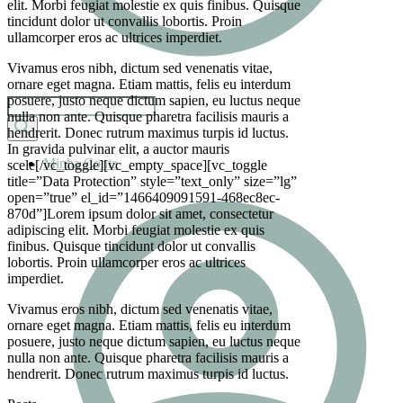
elit. Morbi feugiat molestie ex quis finibus. Quisque
tincidunt dolor ut convallis lobortis. Proin
ullamcorper eros ac ultrices imperdiet.
Vivamus eros nibh, dictum sed venenatis vitae,
ornare eget magna. Etiam mattis, felis eu interdum
posuere, justo neque dictum sapien, eu luctus neque
Pesquisar
nulla non ante. Quisque pharetra facilisis mauris a
produtos
hendrerit. Donec rutrum maximus turpis id luctus.
In gravida pulvinar elit, a auctor mauris
Minha Conta
scele[/vc_toggle][vc_empty_space][vc_toggle
title=”Data Protection” style=”text_only” size=”lg”
open=”true” el_id=”1466409091591-468ec8ec-
870d”]Lorem ipsum dolor sit amet, consectetur
adipiscing elit. Morbi feugiat molestie ex quis
finibus. Quisque tincidunt dolor ut convallis
lobortis. Proin ullamcorper eros ac ultrices
imperdiet.
Vivamus eros nibh, dictum sed venenatis vitae,
ornare eget magna. Etiam mattis, felis eu interdum
posuere, justo neque dictum sapien, eu luctus neque
nulla non ante. Quisque pharetra facilisis mauris a
hendrerit. Donec rutrum maximus turpis id luctus.