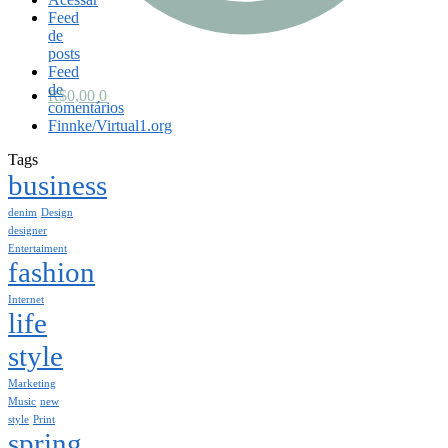
Feed
de
posts
Feed
de
R$
0,00
0
comentários
Finnke/Virtual1.org
Tags
business
denim
Design
designer
Entertaiment
fashion
Internet
life
style
Marketing
Music
new
style
Print
spring