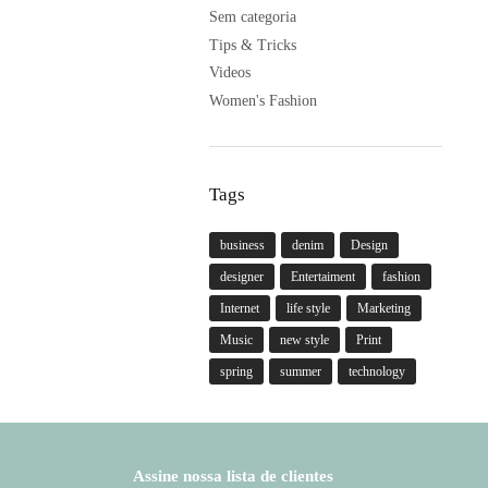
Sem categoria
Tips & Tricks
Videos
Women's Fashion
Tags
business
denim
Design
designer
Entertaiment
fashion
Internet
life style
Marketing
Music
new style
Print
spring
summer
technology
Assine nossa lista de clientes