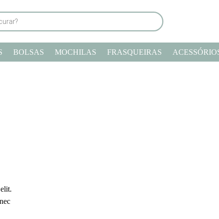
S
BOLSAS
MOCHILAS
FRASQUEIRAS
ACESSÓRIO
lit.
 nec