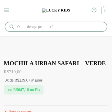
0
Início
/
MOCHILAS
/
MOCHILA URBAN SAFARI – VERDE
MOCHILA URBAN SAFARI – VERDE
R$
719,00
3x de
R$
239,67
s/ juros
ou
R$
647,10
no Pix
Fora de estoque