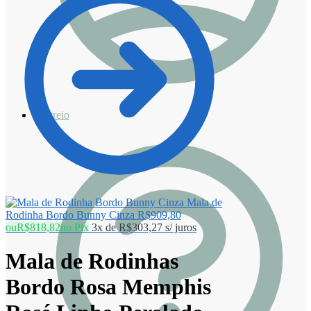
Rastreio
Mala de
Rodinha Bordo Bunny Cinza
R$
909,80
ou
R$
818,82
no Pix
3x de
R$
303,27
s/ juros
Mala de Rodinhas
Bordo Rosa Memphis