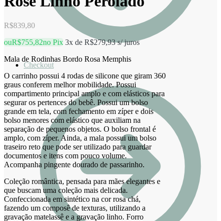
Rosé Linho Perolado
R$
839,80
ou
R$
755,82
no Pix
3x de
R$
279,93
s/ juros
Mala de Rodinhas Bordo Rosa Memphis
Checkout
O carrinho possui 4 rodas de silicone que giram 360
graus conferem melhor mobilidade. Possui
compartimento principal amplo e com elásticos para
segurar os pertences do bebê. Possui um bolso
grande em tela, com fechamento em zíper e dois
bolso menores com elástico que auxiliam na
separação de pequenos objetos. O bolso frontal é
amplo, com zíper. Ainda, a mala possui um bolso
traseiro reto que pode ser utilizado para guardar
documentos e itens com pouco volume.
Acompanha pingente dourado de passarinho.
Coleção romântica, pensada para mães elegantes e
que buscam uma coleção mais delicada.
Confeccionada em sintético na cor rosa chá,
fazendo um composê de texturas, utilizando a
gravação matelassê e a gravação linho. Forro