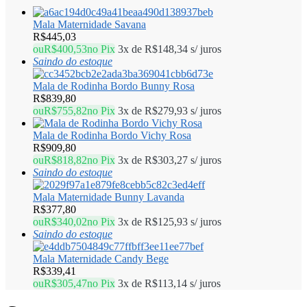
Mala Maternidade Savana
R$
445,03
ou
R$
400,53
no Pix
3x de
R$
148,34
s/ juros
Saindo do estoque
Mala de Rodinha Bordo Bunny Rosa
R$
839,80
ou
R$
755,82
no Pix
3x de
R$
279,93
s/ juros
Mala de Rodinha Bordo Vichy Rosa
R$
909,80
ou
R$
818,82
no Pix
3x de
R$
303,27
s/ juros
Saindo do estoque
Mala Maternidade Bunny Lavanda
R$
377,80
ou
R$
340,02
no Pix
3x de
R$
125,93
s/ juros
Saindo do estoque
Mala Maternidade Candy Bege
R$
339,41
ou
R$
305,47
no Pix
3x de
R$
113,14
s/ juros