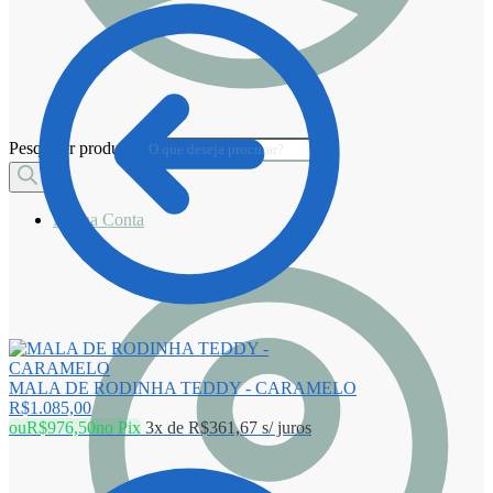
Pesquisar produtos
Minha Conta
MALA DE RODINHA TEDDY - CARAMELO
R$
1.085,00
ou
R$
976,50
no Pix
3x de
R$
361,67
s/ juros