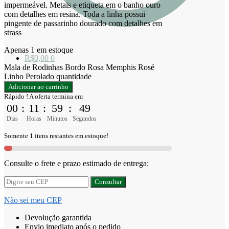
impermeável. Metais e etiqueta em o banho ouro
com detalhes em resina. Toda a linha possui
pingente de passarinho dourado com detalhes em
strass
Apenas 1 em estoque
R$
0,00
0
Mala de Rodinhas Bordo Rosa Memphis Rosé
Linho Perolado quantidade
Adicionar ao carrinho
Rápido ! A oferta termina em
00
:
11
:
59
:
48
Dias
Horas
Minutos
Segundos
Somente 1 itens restantes em estoque!
Consulte o frete e prazo estimado de entrega:
Consultar
Não sei meu CEP
Devolução garantida
Envio imediato após o pedido