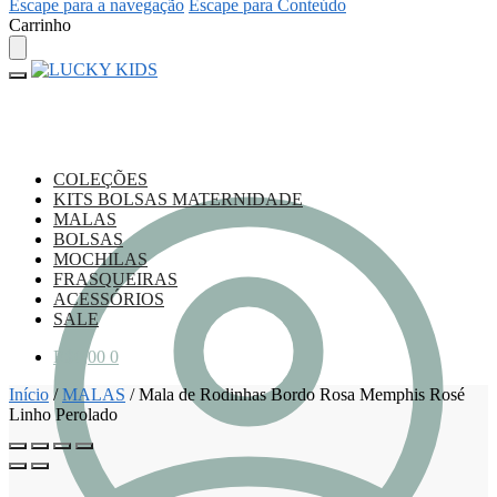
Escape para a navegação
Escape para Conteúdo
Carrinho
COLEÇÕES
KITS BOLSAS MATERNIDADE
MALAS
BOLSAS
MOCHILAS
FRASQUEIRAS
ACESSÓRIOS
SALE
R$
0,00
0
Início
/
MALAS
/
Mala de Rodinhas Bordo Rosa Memphis Rosé
Linho Perolado