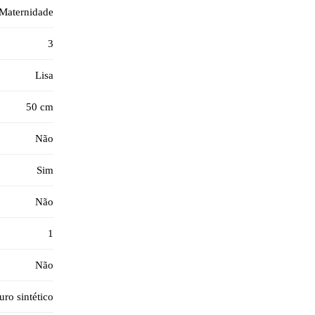
Maternidade
3
Lisa
50 cm
Não
Sim
Não
1
Não
ro sintético