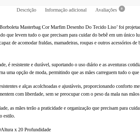
0
Descrição
Informação adicional
Avaliações
rboleta Masterbag Cor Marfim Desenho Do Tecido Liso’ foi projetada
do que levem tudo o que precisam para cuidar do bebê em um único lu
apaz de acomodar fraldas, mamadeiras, roupas e outros acessórios de b
ade, é resistente e durável, suportando o uso diário e as aventuras coti
rna uma opção de moda, permitindo que as mães carreguem tudo o que 
esistentes e alças acolchoadas e ajustáveis, proporcionando conforto 
imentem com liberdade, sem se preocupar com o peso da mala nas mãos
e, as mães terão a praticidade e organização que precisam para cuida
 estilo.
Altura x 20 Profundidade