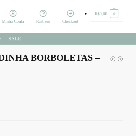
R$
0,00
0
Minha Conta
Rastreio
Checkout
S
SALE
DINHA BORBOLETAS –