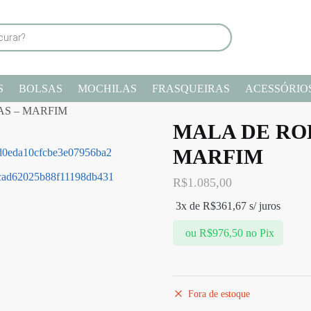
S
BOLSAS
MOCHILAS
FRASQUEIRAS
ACESSÓRIO
S – MARFIM
MALA DE RO
MARFIM
R$
1.085,00
3x de
R$
361,67
s/ juros
ou
R$
976,50
no Pix
Fora de estoque