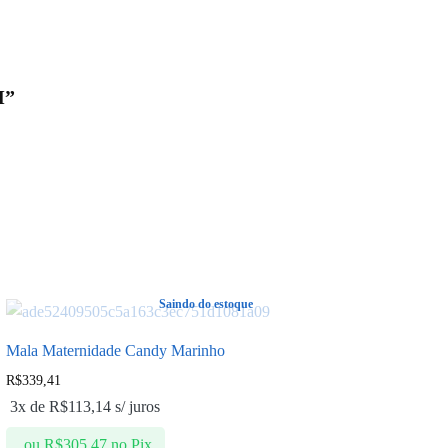
M”
Saindo do estoque
Mala Maternidade Candy Marinho
R$
339,41
3x de
R$
113,14
s/ juros
ou
R$
305,47
no Pix