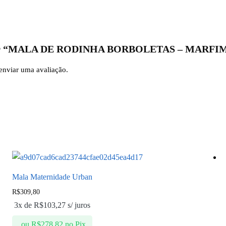
valiar “MALA DE RODINHA BORBOLETAS – MARFI
enviar uma avaliação.
Mala Maternidade Urban
R$
309,80
3x de
R$
103,27
s/ juros
ou
R$
278,82
no Pix