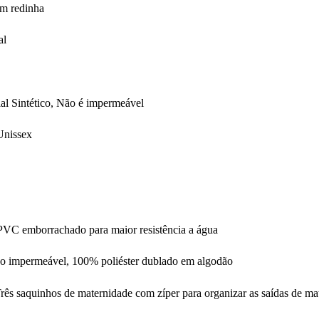
 em redinha
al
al Sintético, Não é impermeável
Unissex
PVC emborrachado para maior resistência a água
ão impermeável, 100% poliéster dublado em algodão
s saquinhos de maternidade com zíper para organizar as saídas de ma