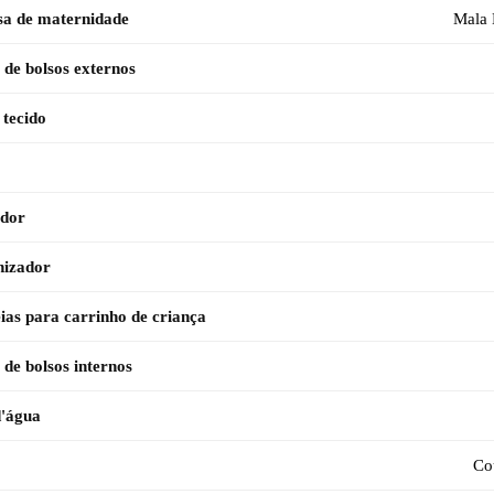
sa de maternidade
Mala 
de bolsos externos
 tecido
ador
nizador
eias para carrinho de criança
de bolsos internos
d'água
Cou