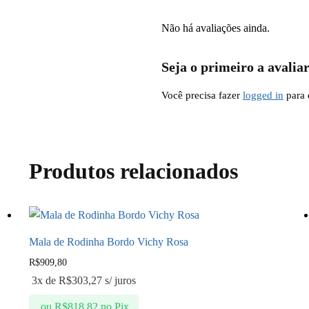
Não há avaliações ainda.
Seja o primeiro a a
Você precisa fazer
logged in
para 
Produtos relacionados
Mala de Rodinha Bordo Vichy Rosa
R$
909,80
3x de
R$
303,27
s/ juros
ou
R$
818,82
no Pix