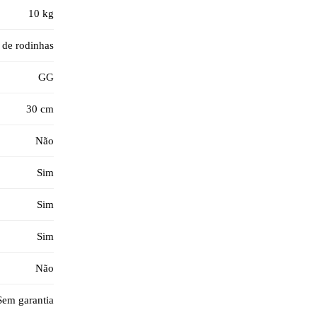
10 kg
 de rodinhas
GG
30 cm
Não
Sim
Sim
Sim
Não
Sem garantia