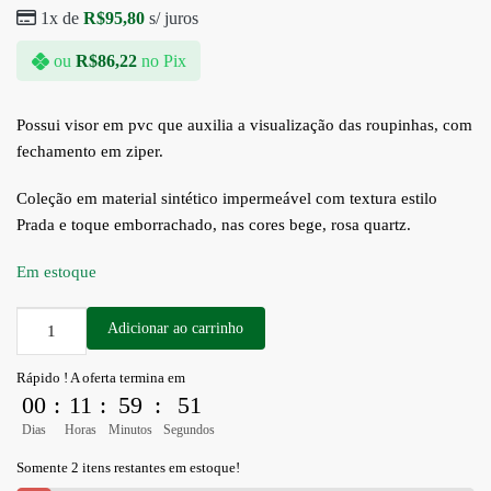
1x de
R$
95,80
s/ juros
ou
R$
86,22
no Pix
Possui visor em pvc que auxilia a visualização das roupinhas, com
fechamento em ziper.
Coleção em material sintético impermeável com textura estilo
Prada e toque emborrachado, nas cores bege, rosa quartz.
Em estoque
Adicionar ao carrinho
Rápido ! A oferta termina em
00
:
11
:
59
:
51
Dias
Horas
Minutos
Segundos
Somente 2 itens restantes em estoque!