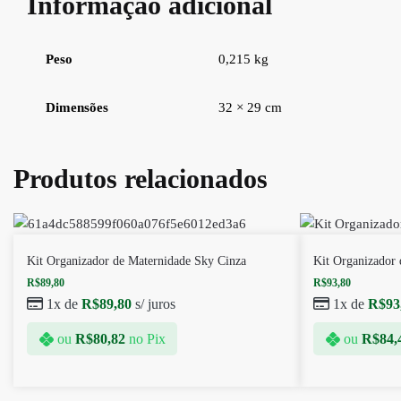
Informação adicional
Peso
0,215 kg
Dimensões
32 × 29 cm
Produtos relacionados
Kit Organizador de Maternidade Sky Cinza
Kit Organizador
R$
89,80
R$
93,80
1x de
R$
89,80
s/ juros
1x de
R$
93
ou
R$
80,82
no Pix
ou
R$
84,