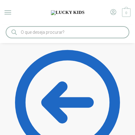
0
Início
/
ACESSÓRIOS
/
Kit Organizador de Maternidade Milão Rosa