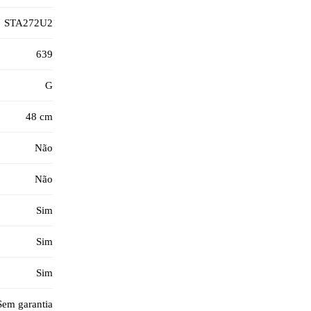
STA272U2
639
G
48 cm
Não
Não
Sim
Sim
Sim
Sem garantia