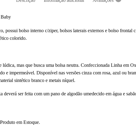
Descrição
Informação adicional
Avaliações
t Baby
 possui bolso interno c/ziper, bolsos laterais externos e bolso frontal
ético colorido.
ãe lúdica, mas que busca uma bolsa neutra. Confeccionada Linha em O
do e impermeável. Disponível nas versões cinza com rosa, azul ou branc
aterial sintético branco e metais níquel.
za deverá ser feita com um pano de algodão umedecido em água e sabã
 Produto em Estoque.