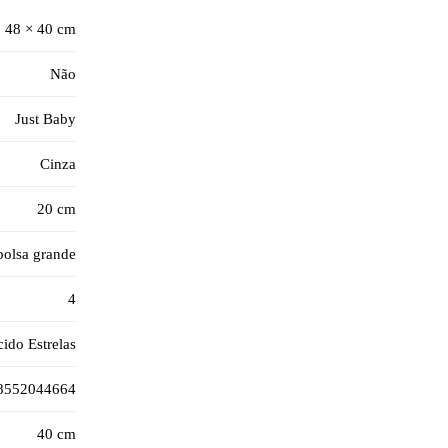
48 × 40 cm
Não
Just Baby
Cinza
20 cm
bolsa grande
4
ido Estrelas
8552044664
40 cm