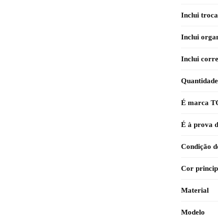
Inclui troc
Inclui orga
Inclui corr
Quantidade 
É marca 
É à prova 
Condição d
Cor princip
Material
Modelo