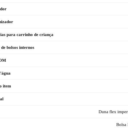
ador
nizador
eias para carrinho de criança
de bolsos internos
TOM
d'água
o item
al
Duna flex impe
Bolsa