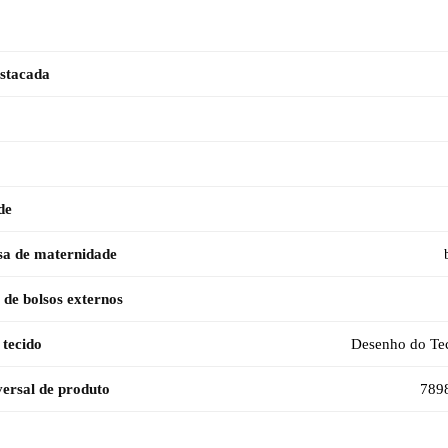
stacada
de
sa de maternidade
de bolsos externos
 tecido
Desenho do Tec
ersal de produto
789