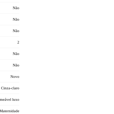
Não
Não
Não
2
Não
Não
Novo
Cinza-claro
rmeável luxo
 Maternidade