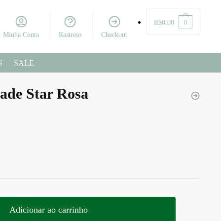
R$
0,00
0
Minha Conta
Rastreio
Checkout
S
SALE
ade Star Rosa
Adicionar ao carrinho