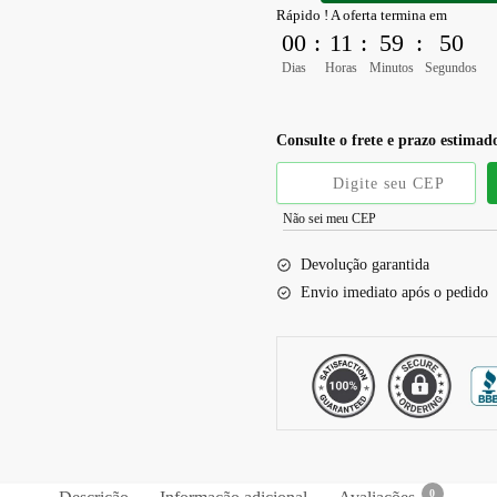
Rápido ! A oferta termina em
00
:
11
:
59
:
49
Dias
Horas
Minutos
Segundos
Consulte o frete e prazo estimad
Não sei meu CEP
Devolução garantida
Envio imediato após o pedido
0