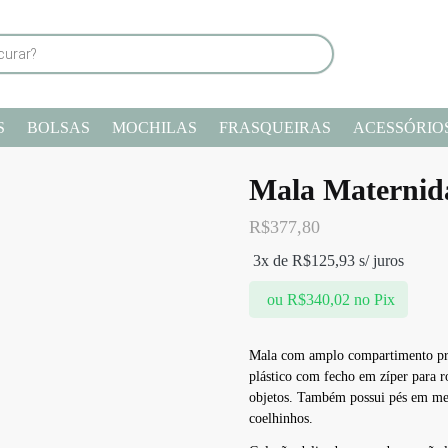
S
BOLSAS
MOCHILAS
FRASQUEIRAS
ACESSÓRIO
Mala Maternid
R$
377,80
3x de
R$
125,93
s/ juros
ou
R$
340,02
no Pix
Mala com amplo compartimento prin
plástico com fecho em zíper para ro
objetos. Também possui pés em me
coelhinhos.