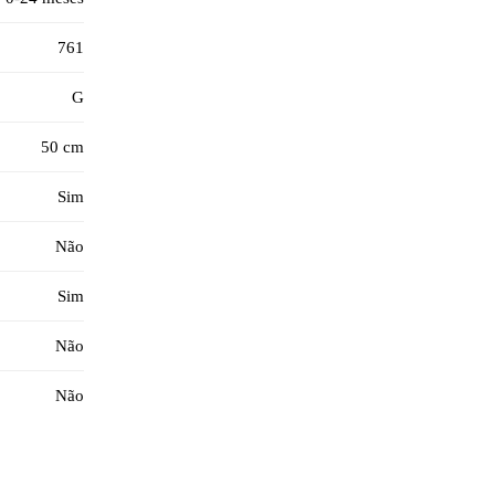
761
G
50 cm
Sim
Não
Sim
Não
Não