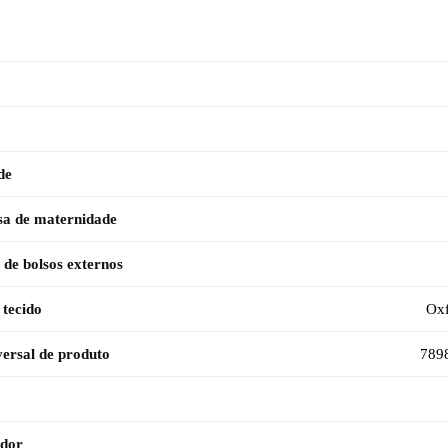
de
sa de maternidade
de bolsos externos
 tecido
Oxf
ersal de produto
789
ador