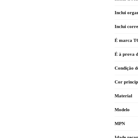
Inclui orga
Inclui corr
É marca 
É à prova 
Condição d
Cor princip
Material
Modelo
MPN
Idade rec