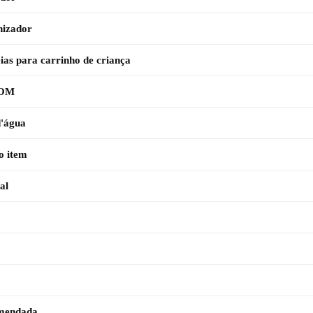
nizador
eias para carrinho de criança
TOM
d'água
o item
al
omendada