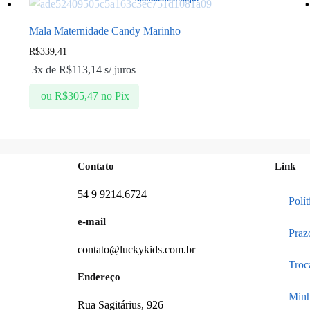
Mala Maternidade Candy Marinho
R$
339,41
3x de
R$
113,14
s/ juros
ou
R$
305,47
no Pix
Contato
Link
54 9 9214.6724
Polí
e-mail
Praz
contato@luckykids.com.br
Troc
Endereço
Minh
Rua Sagitárius, 926