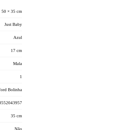
50 × 35 cm
Just Baby
Azul
17 cm
Mala
1
ord Bolinha
8552043957
35 cm
Não