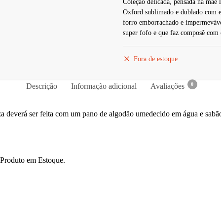
Coleção delicada, pensada na mãe 
Oxford sublimado e dublado com es
forro emborrachado e impermeváve
super fofo e que faz composê com 
Fora de estoque
0
Descrição
Informação adicional
Avaliações
za deverá ser feita com um pano de algodão umedecido em água e sabã
 Produto em Estoque.