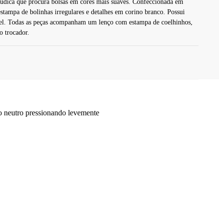
lúdica que procura bolsas em cores mais suaves. Confeccionada em
tampa de bolinhas irregulares e detalhes em corino branco. Possui
l. Todas as peças acompanham um lenço com estampa de coelhinhos,
o trocador.
o neutro pressionando levemente