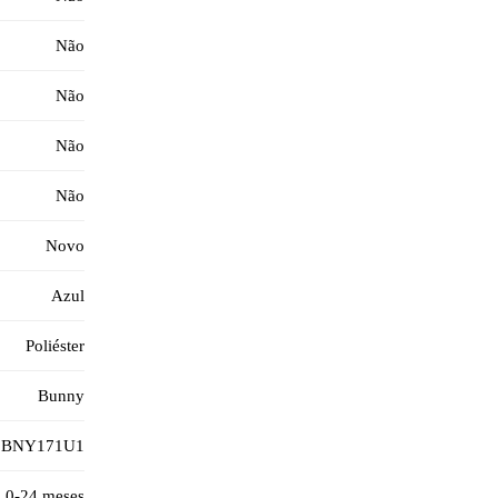
Não
Não
Não
Não
Novo
Azul
Poliéster
Bunny
BNY171U1
0-24 meses