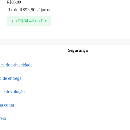
R$
93,80
1x de
R$
93,80
s/ juros
ou
R$
84,42
no Pix
Segurança
tica de privacidade
o de entrega
a e devolução
a conta
reio