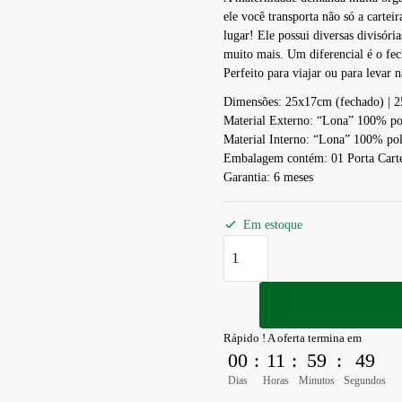
ele você transporta não só a carte
lugar! Ele possui diversas divisóri
muito mais. Um diferencial é o fe
Perfeito para viajar ou para levar n
Dimensões: 25x17cm (fechado) | 
Material Externo: “Lona” 100% po
Material Interno: “Lona” 100% pol
Embalagem contém: 01 Porta Carte
Garantia: 6 meses
Em estoque
Rápido ! A oferta termina em
00
:
11
:
59
:
48
Dias
Horas
Minutos
Segundos