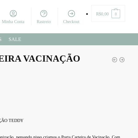
R$
0,00
0
Minha Conta
Rastreio
Checkout
S
SALE
EIRA VACINAÇÃO
AÇÃO TEDDY
ização, pensando nisso criamos o Porta Carteira de Vacinação. Com