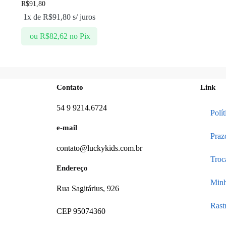
R$
91,80
1x de
R$
91,80
s/ juros
ou
R$
82,62
no Pix
Contato
Link
54 9 9214.6724
Polí
e-mail
Praz
contato@luckykids.com.br
Troc
Endereço
Minh
Rua Sagitárius, 926
Rast
CEP 95074360