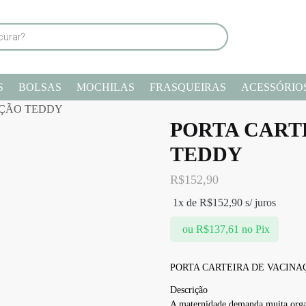
S
BOLSAS
MOCHILAS
FRASQUEIRAS
ACESSÓRIO
AÇÃO TEDDY
PORTA CART
TEDDY
R$
152,90
1x de
R$
152,90
s/ juros
ou
R$
137,61
no Pix
PORTA CARTEIRA DE VACIN
Descrição
A maternidade demanda muita organ